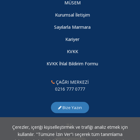
MÜSEM
Kurumsal İletişim
Sayılarla Marmara
Kariyer
KVKK
KVKK İhlal Bildirim Formu
ÇAĞRI MERKEZİ
0216 777 0777
Bize Yazın
Çerezler, içeriği kişiselleştirmek ve trafiği analiz etmek için
kullanılır. "Tümüne İzin Ver"i seçerek tüm tanımlama