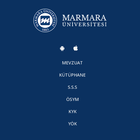
MEVZUAT
KÜTÜPHANE
S.S.S
ÖSYM
KYK
YÖK