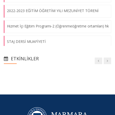
2022-2023 EĞİTİM ÖĞRETİM YILI MEZUNİYET TÖRENİ
Hizmet İçi Eğitim Programı-2 (Öğrenmeöğretme ortamları) hk
STAJ DERSİ MUAFİYETİ
Görme Engelli Bireylere Katiplik Meslek Eğitimi Programı
ETKINLIKLER
Başladı
Yükseköğretim Kalite Kurulu Öğrenci Komisyonu Üyeliği
Başvuru Çağrısı
2020-2021 YAZ OKULU İŞLEMLERİ
MARMARA ÜNİVERSİTESİ 07.10.2020 TARİHLİ