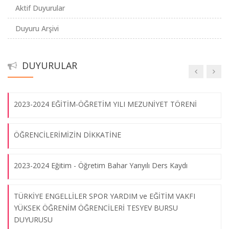
ŞEHİR ÜNİVERSİTESİNDEN İNTİKAL EDEN ÖĞRENCİLERLE
Aktif Duyurular
İLGİLİ KARARLARI
Duyuru Arşivi
44. Madde II. Sınav Hakkı
DUYURULAR
Devir Teslim Töreni
2023-2024 EĞİTİM-ÖĞRETİM YILI MEZUNİYET TÖRENİ
ÖĞRENCİLERİMİZİN DİKKATİNE
2023-2024 Eğitim - Öğretim Bahar Yarıyılı Ders Kaydı
TÜRKİYE ENGELLİLER SPOR YARDIM ve EĞİTİM VAKFI
YÜKSEK ÖĞRENİM ÖĞRENCİLERİ TESYEV BURSU
DUYURUSU