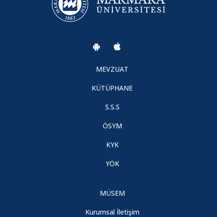
SENATOSUNUN FAALİYET İZNİ KALDIRILAN İSTANBUL
ŞEHİR ÜNİVERSİTESİNDEN İNTİKAL EDEN ÖĞRENCİLERLE
İLGİLİ KARARLARI
44. Madde II. Sınav Hakkı
MEVZUAT
KÜTÜPHANE
Devir Teslim Töreni
S.S.S
2023-2024 EĞİTİM-ÖĞRETİM YILI MEZUNİYET TÖRENİ
ÖSYM
KYK
ÖĞRENCİLERİMİZİN DİKKATİNE
YÖK
2023-2024 Eğitim - Öğretim Bahar Yarıyılı Ders Kaydı
MÜSEM
TÜRKİYE ENGELLİLER SPOR YARDIM ve EĞİTİM VAKFI
Kurumsal İletişim