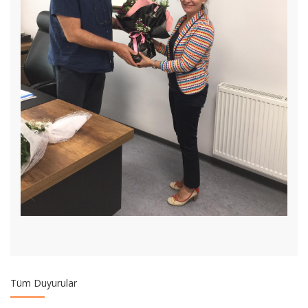
Görme Engelli Bireylere Katiplik Meslek Eğitimi Programı
Başladı
Yükseköğretim Kalite Kurulu Öğrenci Komisyonu Üyeliği
Başvuru Çağrısı
2020-2021 YAZ OKULU İŞLEMLERİ
MARMARA ÜNİVERSİTESİ 07.10.2020 TARİHLİ
Tüm Duyurular
SENATOSUNUN FAALİYET İZNİ KALDIRILAN İSTANBUL