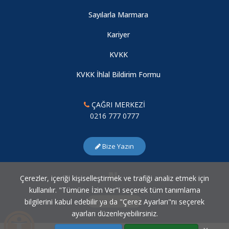
YÜKSEK ÖĞRENİM ÖĞRENCİLERİ TESYEV BURSU
DUYURUSU
Sayılarla Marmara
Kariyer
2022-2023 EĞİTİM ÖĞRETİM YILI MEZUNİYET TÖRENİ
KVKK
KVKK İhlal Bildirim Formu
Hizmet İçi Eğitim Programı-2 (Öğrenmeöğretme ortamları) hk
ÇAĞRI MERKEZİ
0216 777 0777
Bize Yazın
Çerezler, içeriği kişiselleştirmek ve trafiği analiz etmek için
kullanılır. "Tümüne İzin Ver"i seçerek tüm tanımlama
bilgilerini kabul edebilir ya da "Çerez Ayarları"nı seçerek
Çerez Ayarları
ayarları düzenleyebilirsiniz.