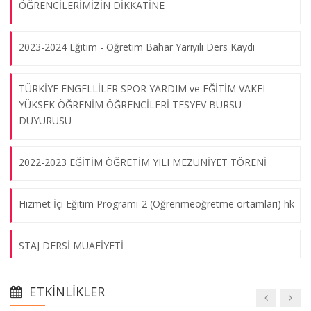
ÖĞRENCİLERİMİZİN DİKKATİNE
2023-2024 Eğitim - Öğretim Bahar Yarıyılı Ders Kaydı
TÜRKİYE ENGELLİLER SPOR YARDIM ve EĞİTİM VAKFI
YÜKSEK ÖĞRENİM ÖĞRENCİLERİ TESYEV BURSU
DUYURUSU
2022-2023 EĞİTİM ÖĞRETİM YILI MEZUNİYET TÖRENİ
Hizmet İçi Eğitim Programı-2 (Öğrenmeöğretme ortamları) hk
STAJ DERSİ MUAFİYETİ
Görme Engelli Bireylere Katiplik Meslek Eğitimi Programı
ETKINLIKLER
Başladı