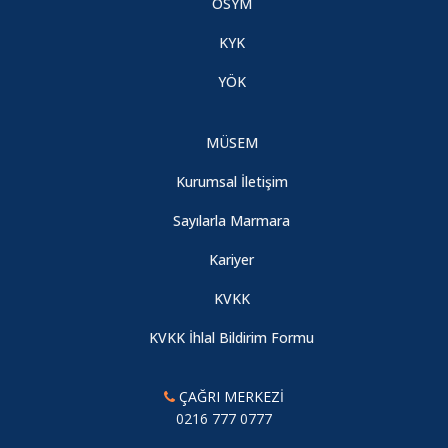
ÖSYM
KYK
ÖĞRENCİLERİMİZİN DİKKATİNE
YÖK
2023-2024 Eğitim - Öğretim Bahar Yarıyılı Ders Kaydı
MÜSEM
TÜRKİYE ENGELLİLER SPOR YARDIM ve EĞİTİM VAKFI
Kurumsal İletişim
YÜKSEK ÖĞRENİM ÖĞRENCİLERİ TESYEV BURSU
DUYURUSU
Sayılarla Marmara
Kariyer
2022-2023 EĞİTİM ÖĞRETİM YILI MEZUNİYET TÖRENİ
KVKK
KVKK İhlal Bildirim Formu
Hizmet İçi Eğitim Programı-2 (Öğrenmeöğretme ortamları) hk
ÇAĞRI MERKEZİ
0216 777 0777