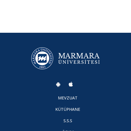
Yükseköğretim Kalite Kurulu Öğrenci Komisyonu Üyeliği
Başvuru Çağrısı
2020-2021 YAZ OKULU İŞLEMLERİ
MARMARA ÜNİVERSİTESİ 07.10.2020 TARİHLİ
SENATOSUNUN FAALİYET İZNİ KALDIRILAN İSTANBUL
ŞEHİR ÜNİVERSİTESİNDEN İNTİKAL EDEN ÖĞRENCİLERLE
İLGİLİ KARARLARI
44. Madde II. Sınav Hakkı
MEVZUAT
KÜTÜPHANE
Devir Teslim Töreni
S.S.S
2023-2024 EĞİTİM-ÖĞRETİM YILI MEZUNİYET TÖRENİ