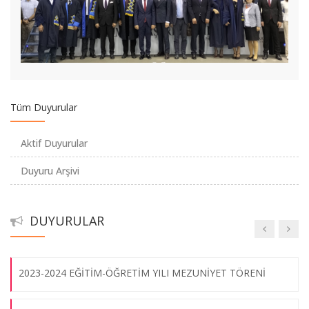
Yükseköğretim Kalite Kurulu Öğrenci Komisyonu Üyeliği
Başvuru Çağrısı
2020-2021 YAZ OKULU İŞLEMLERİ
MARMARA ÜNİVERSİTESİ 07.10.2020 TARİHLİ
Tüm Duyurular
SENATOSUNUN FAALİYET İZNİ KALDIRILAN İSTANBUL
ŞEHİR ÜNİVERSİTESİNDEN İNTİKAL EDEN ÖĞRENCİLERLE
Aktif Duyurular
İLGİLİ KARARLARI
Duyuru Arşivi
44. Madde II. Sınav Hakkı
DUYURULAR
Devir Teslim Töreni
2023-2024 EĞİTİM-ÖĞRETİM YILI MEZUNİYET TÖRENİ