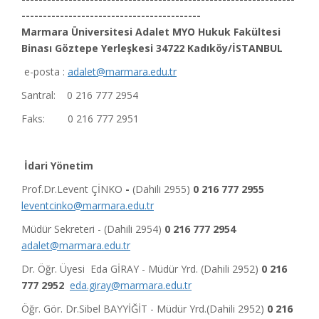
------------------------------------------
Marmara Üniversitesi Adalet MYO Hukuk Fakültesi
Binası Göztepe Yerleşkesi 34722 Kadıköy/İSTANBUL
e-posta :
adalet@marmara.edu.tr
Santral: 0 216 777 2954
Faks: 0 216 777 2951
İdari Yönetim
Prof.Dr.Levent ÇİNKO
-
(Dahili 2955)
0 216 777 2955
leventcinko@marmara.edu.tr
Müdür Sekreteri - (Dahili 2954)
0 216 777 2954
adalet@marmara.edu.tr
Dr. Öğr. Üyesi Eda GİRAY - Müdür Yrd. (Dahili 2952)
0 216
777 2952
eda.giray@marmara.edu.tr
Öğr. Gör. Dr.Sibel BAYYİĞİT - Müdür Yrd.(Dahili 2952)
0 216