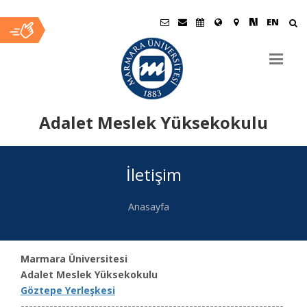
EN
Adalet Meslek Yüksekokulu
Ana
İletişim
İçerik
Anasayfa
Marmara Üniversitesi
Adalet Meslek Yüksekokulu
Göztepe Yerleşkesi
----------------------------------------------------------------