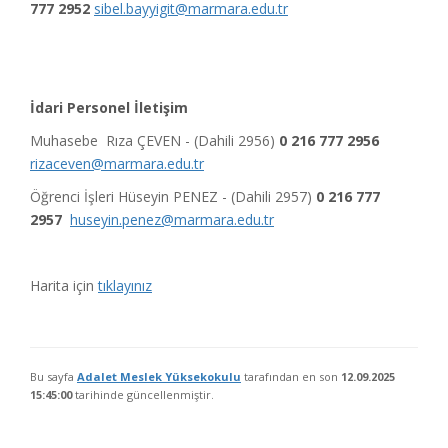
777 2952
sibel.bayyigit@marmara.edu.tr
İdari Personel İletişim
Muhasebe Rıza ÇEVEN - (Dahili 2956)
0 216 777 2956
rizaceven@marmara.edu.tr
Öğrenci İşleri Hüseyin PENEZ - (Dahili 2957)
0 216 777
2957
huseyin.penez@marmara.edu.tr
Harita için
tıklayınız
Bu sayfa
Adalet Meslek Yüksekokulu
tarafından en son
12.09.2025
15:45:00
tarihinde güncellenmiştir.